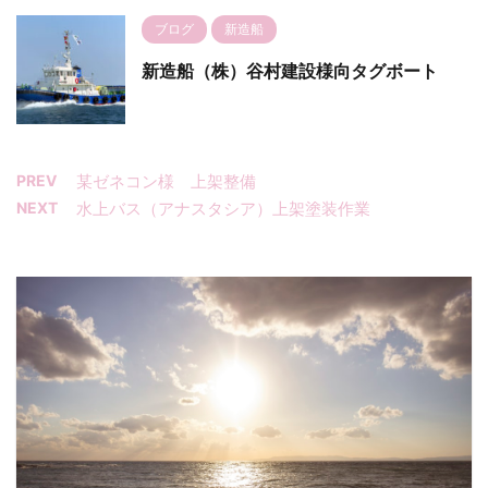
ブログ
新造船
新造船（株）谷村建設様向タグボート
PREV
某ゼネコン様 上架整備
NEXT
水上バス（アナスタシア）上架塗装作業