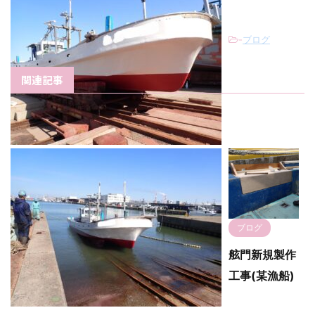
-
ブログ
関連記事
ブログ
舷門新規製作
工事(某漁船)