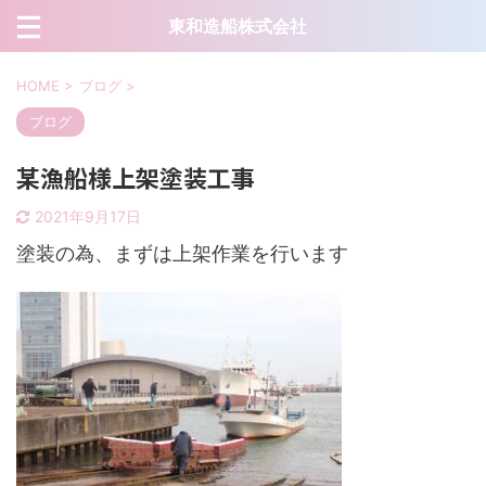
東和造船株式会社
HOME
>
ブログ
>
ブログ
某漁船様上架塗装工事
2021年9月17日
塗装の為、まずは上架作業を行います