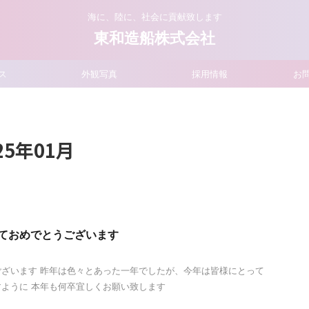
海に、陸に、社会に貢献致します
東和造船株式会社
ス
外観写真
採用情報
お
5年01月
しておめでとうございます
ざいます 昨年は色々とあった一年でしたが、今年は皆様にとって
ように 本年も何卒宜しくお願い致します