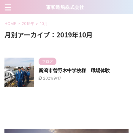
東和造船株式会社
HOME
>
2019年
>
10月
月別アーカイブ：2019年10月
ブログ
新潟市曽野木中学校様 職場体験
2021/9/17