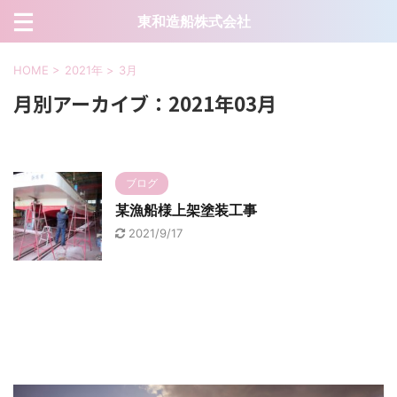
東和造船株式会社
HOME
>
2021年
>
3月
月別アーカイブ：2021年03月
ブログ
某漁船様上架塗装工事
2021/9/17