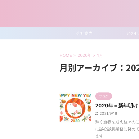
会社案内
アクセ
HOME
>
2020年
>
1月
月別アーカイブ：202
ブログ
2020年＝新年明
2021/9/16
輝く新春を迎え益々のご
に誠心誠意業務に努めて
ます