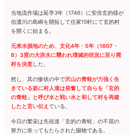
当地流作場は延亭3年（1746）に安倍玄的様が
信濃川の島嶼を開拓して住家15軒にて玄的村
を開くに始まる。
元来水損地のため、文化4年・5年（1807・
8）3度の大洪水に襲われ壊滅的状況に至り廃
村を決意
した。
然し、其の惨状の中で
沢山の青蛙が力強く生
きている姿に村人達は発奮して自らを「玄的
の青蛙」と呼び水と戦い水と和して村を再建
したと言い伝え
ている。
今日の繁栄は先祖達「玄的の青蛙」の不屈の
努力に依ってもたらされた賜物である。