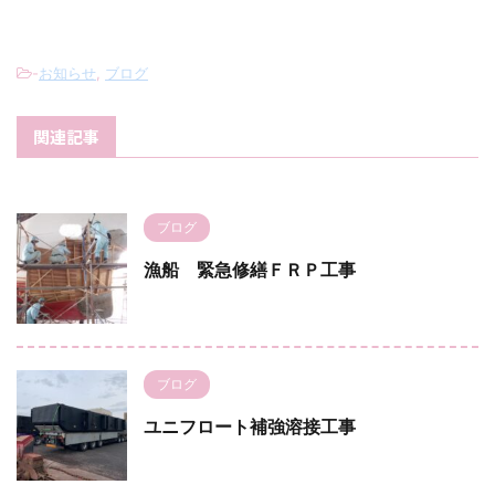
-
お知らせ
,
ブログ
関連記事
ブログ
漁船 緊急修繕ＦＲＰ工事
ブログ
ユニフロート補強溶接工事