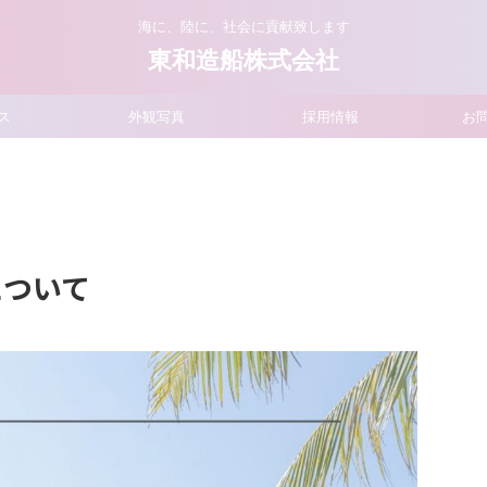
海に、陸に、社会に貢献致します
東和造船株式会社
ス
外観写真
採用情報
お
について