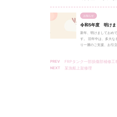
お知らせ
令和5年度 明け
新年、明けましておめで
す。 旧年中は、多大な
り一層のご支援、お引立て
PREV
FRPタンク一部損傷部補修工
NEXT
某漁船上架修理