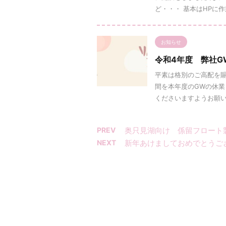
ど・・・ 基本はHPに作業
お知らせ
令和4年度 弊社G
平素は格別のご高配を賜
間を本年度のGWの休業
くださいますようお願い申
PREV
奥只見湖向け 係留フロート
NEXT
新年あけましておめでとうご