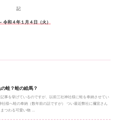
記
～ 令和４年１月４日（火）
色の蛙？蛙の絵馬？
で記事を挙げているのですが、以前三社神社様に蛙を奉納させてい
神社様へ蛙の奉納（数年前の話ですが） つい最近弊社に禰宜さん
つわる可愛い物 ...