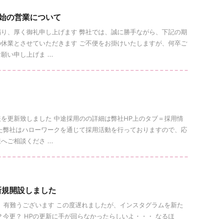
始の営業について
り、厚く御礼申し上げます 弊社では、誠に勝手ながら、下記の期
休業とさせていただきます ご不便をお掛けいたしますが、何卒ご
い申し上げま ...
を更新致しました 中途採用のの詳細は弊社HP上のタブ＝採用情
た弊社はハローワークを通じて採用活動を行っておりますので、応
ご相談くださ ...
新規開設しました
、有難うございます この度遅れましたが、インスタグラムを新た
？今更？ HPの更新に手が回らなかったらしいよ・・・ なるほ